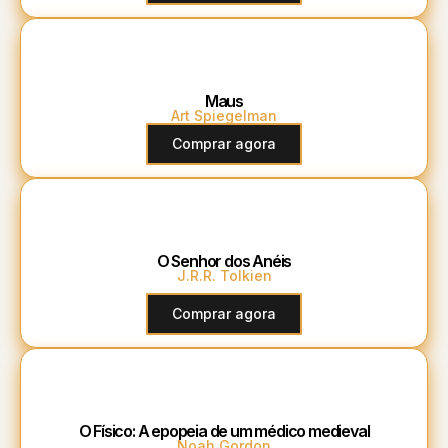
Maus
Art Spiegelman
Comprar agora
O Senhor dos Anéis
J.R.R. Tolkien
Comprar agora
O Físico: A epopeia de um médico medieval
Noah Gordon